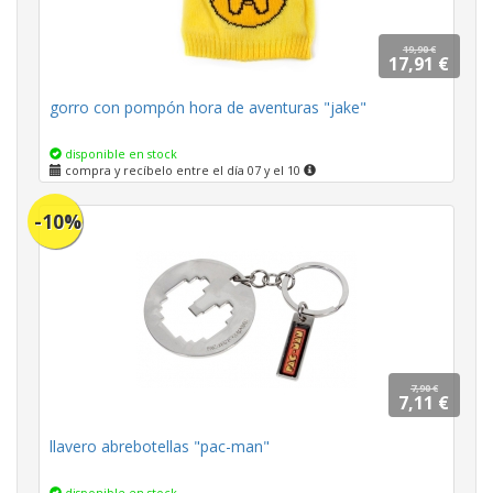
19,90 €
17,91 €
gorro con pompón hora de aventuras "jake"
disponible en stock
compra y recíbelo entre el día 07 y el 10
-10%
7,90 €
7,11 €
llavero abrebotellas "pac-man"