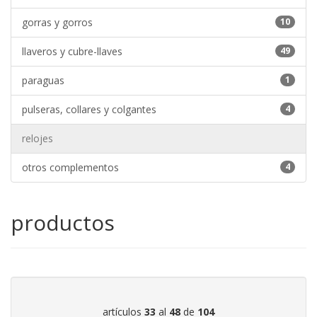
gorras y gorros
10
llaveros y cubre-llaves
49
paraguas
1
pulseras, collares y colgantes
4
relojes
otros complementos
4
productos
artículos
33
al
48
de
104