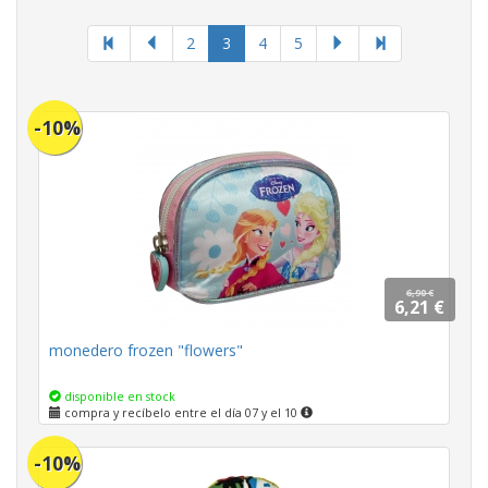
página
2
3
4
5
actual
-10%
6,90 €
6,21 €
monedero frozen "flowers"
disponible en stock
compra y recíbelo entre el día 07 y el 10
-10%