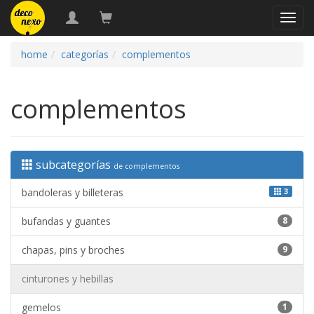
naveg
home
categorías
complementos
complementos
subcategorías
de complementos
bandoleras y billeteras
3
bufandas y guantes
8
chapas, pins y broches
9
cinturones y hebillas
gemelos
1