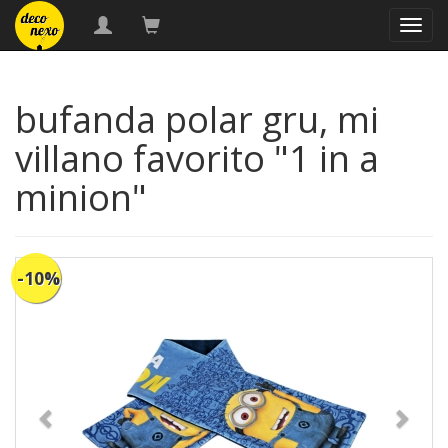
naveg
bufanda polar gru, mi
villano favorito "1 in a
minion"
-10%