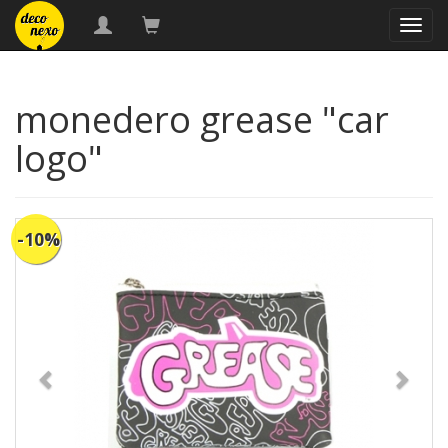
naveg
monedero grease "car
logo"
-10%