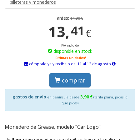
billeteras y monederos
antes:
14,90 €
13,
41
€
IVA incluido
disponible en stock
¡últimas unidades!
cómpralo ya y recíbelo del 11 al 12 de agosto
comprar
gastos de envío
3,90 €
en península desde
(tarifa plana, pidas lo
que pidas)
Monedero de Grease, modelo "Car Logo".
Un
llamativo
monedero con el mítico logo de la película