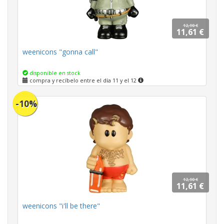
12,90 €
11,61 €
weenicons "gonna call"
disponible en stock
compra y recíbelo entre el día 11 y el 12
-10%
12,90 €
11,61 €
weenicons "i'll be there"