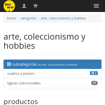
naveg
home
categorías
arte, coleccionismo y hobbies
arte, coleccionismo y
hobbies
subcategorías
de arte, coleccionismo y hobbies
cuadros y pósters
3
figuras coleccionables
27
productos