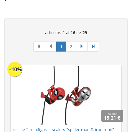
artículos
1
al
16
de
29
página
1
2
actual
-10%
16,90 €
15,21 €
set de 2 minifiguras scalers "spider-man & iron man"