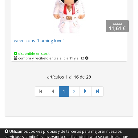
12,90 €
11,61 €
weenicons "burning love"
disponible en stock
compra y recíbelo entre el día 11 y el 12
artículos
1
al
16
de
29
página
1
2
actual
Utilizamos cookies propias y de terceros para mejorar nuestros
servicios; si continúas navegando o utilizando la web se considera que