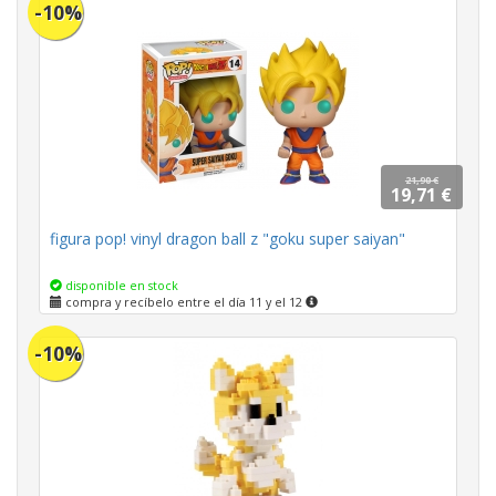
-10%
21,90 €
19,71 €
figura pop! vinyl dragon ball z "goku super saiyan"
disponible en stock
compra y recíbelo entre el día 11 y el 12
-10%