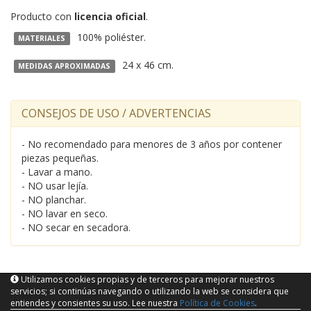
Producto con
licencia oficial
.
100% poliéster.
MATERIALES
24 x 46 cm.
MEDIDAS APROXIMADAS
CONSEJOS DE USO / ADVERTENCIAS
- No recomendado para menores de 3 años por contener
piezas pequeñas.
- Lavar a mano.
- NO usar lejía.
- NO planchar.
- NO lavar en seco.
- NO secar en secadora.
Utilizamos cookies propias y de terceros para mejorar nuestros
servicios; si continúas navegando o utilizando la web se considera que
entiendes y consientes su uso. Lee nuestra
Política de Cookies
.