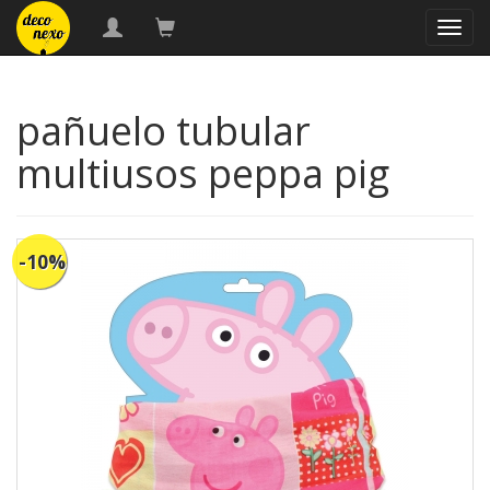
naveg
pañuelo tubular
multiusos peppa pig
-10%