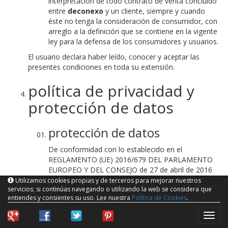
interpretación de todo contrato de venta concluido
entre
deconexo
y un cliente, siempre y cuando
éste no tenga la consideración de consumidor, con
arreglo a la definición que se contiene en la vigente
ley para la defensa de los consumidores y usuarios.
El usuario declara haber leído, conocer y aceptar las
presentes condiciones en toda su extensión.
política de privacidad y
protección de datos
protección de datos
De conformidad con lo establecido en el
REGLAMENTO (UE) 2016/679 DEL PARLAMENTO
EUROPEO Y DEL CONSEJO de 27 de abril de 2016
relativo a la protección de las personas físicas en lo
Utilizamos cookies propias y de terceros para mejorar nuestros
servicios; si continúas navegando o utilizando la web se considera que
que respecta al tratamiento de datos personales y
entiendes y consientes su uso. Lee nuestra
Política de Cookies
.
a la libre circulación de estos datos (
RGPD
),
deconexo
informa a sus usuarios sobre su política
naveg
de protección de datos personales, con la finalidad