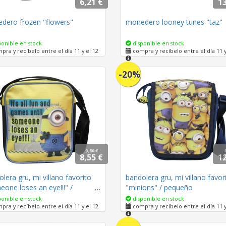
6,21 €
13
dero frozen "flowers"
monedero looney tunes "taz"
onible en stock
disponible en stock
ra y recíbelo entre el día 11 y el 12
compra y recíbelo entre el día 11 y
-20%
9,50 €
8,55 €
12
lera gru, mi villano favorito
bandolera gru, mi villano favor
one loses an eye!!!" /
"minions" / pequeño
eño
onible en stock
disponible en stock
ra y recíbelo entre el día 11 y el 12
compra y recíbelo entre el día 11 y