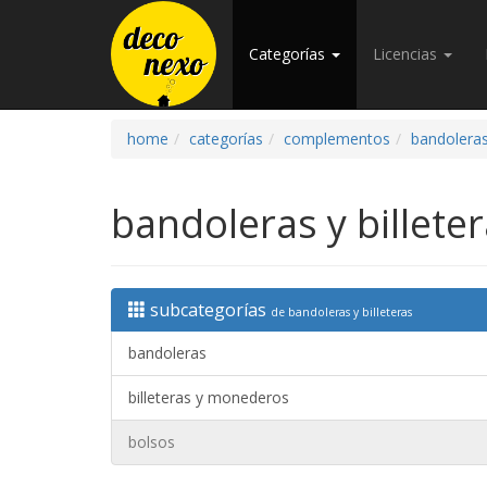
Categorías
Licencias
home
categorías
complementos
bandoleras 
bandoleras y billete
subcategorías
de bandoleras y billeteras
bandoleras
billeteras y monederos
bolsos