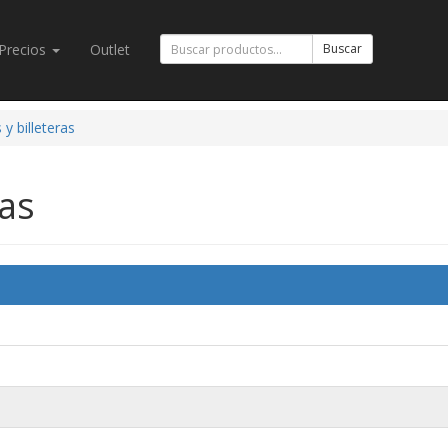
Precios
Outlet
Buscar
y billeteras
ras