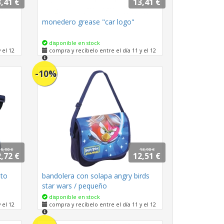
,41 €
13,41 €
monedero grease "car logo"
disponible en stock
 el 12
compra y recíbelo entre el día 11 y el 12
-10%
15,90 €
13,90 €
,72 €
12,51 €
ito
bandolera con solapa angry birds
star wars / pequeño
disponible en stock
 el 12
compra y recíbelo entre el día 11 y el 12