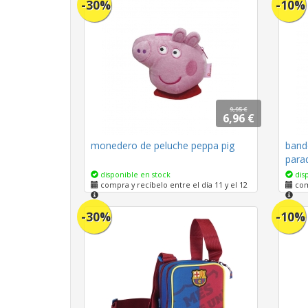
-30%
-10%
9,95 €
6,96 €
monedero de peluche peppa pig
bando
para
disponible en stock
disp
compra y recíbelo entre el día 11 y el 12
comp
-30%
-10%