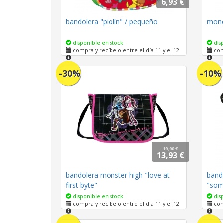
6,93 €
bandolera "piolín" / pequeño
mone
disponible en stock
disp
compra y recíbelo entre el día 11 y el 12
comp
-30%
-10%
19,90 €
13,93 €
bandolera monster high "love at
bando
first byte"
"some
pequ
disponible en stock
disp
compra y recíbelo entre el día 11 y el 12
comp