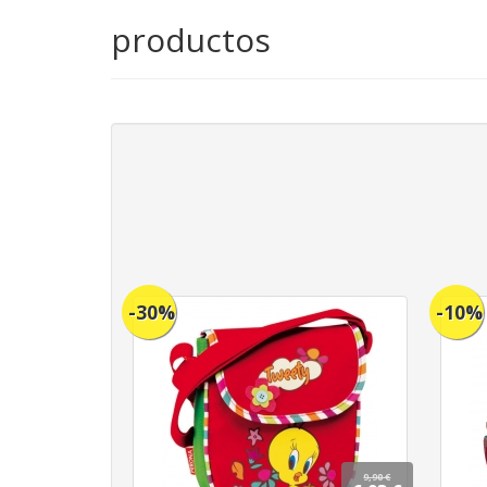
productos
-30%
-10%
9,90 €