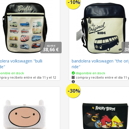
-10%
42,95 €
38,66 €
38
lera volkswagen "bulli
bandolera volkswagen "the ori
de"
ride"
onible en stock
disponible en stock
ra y recíbelo entre el día 11 y el 12
compra y recíbelo entre el día 11 y
-30%