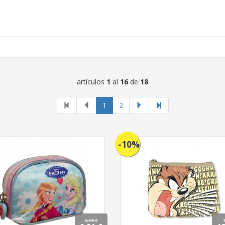
artículos
1
al
16
de
18
página
1
2
actual
-10%
6,90 €