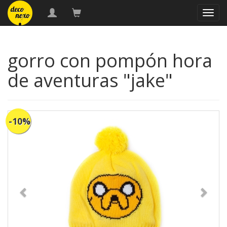
naveg
gorro con pompón hora
de aventuras "jake"
-10%