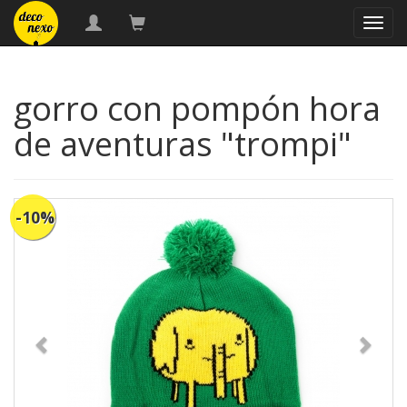
naveg
gorro con pompón hora
de aventuras "trompi"
-10%