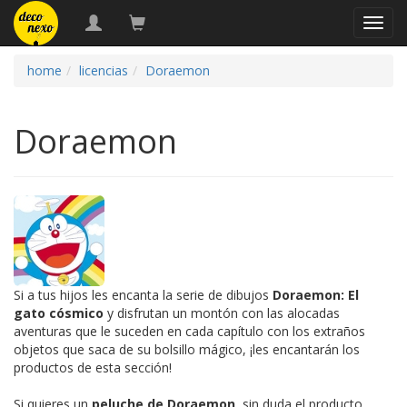
naveg
home
licencias
Doraemon
Doraemon
Si a tus hijos les encanta la serie de dibujos
Doraemon: El
gato cósmico
y disfrutan un montón con las alocadas
aventuras que le suceden en cada capítulo con los extraños
objetos que saca de su bolsillo mágico, ¡les encantarán los
productos de esta sección!
Si quieres un
peluche de Doraemon
, sin duda el producto