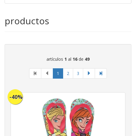
productos
artículos
1
al
16
de
49
página
1
2
3
actual
-40%