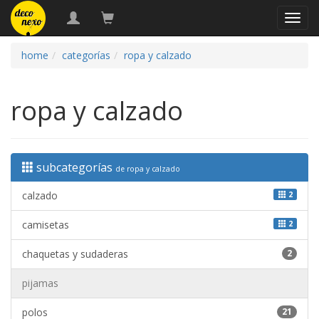
naveg
home
categorías
ropa y calzado
ropa y calzado
subcategorías
de ropa y calzado
calzado
2
camisetas
2
chaquetas y sudaderas
2
pijamas
polos
21