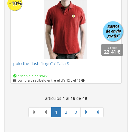
-10%
24,90 €
22,41 €
polo the flash "logo" / Talla S
disponible en stock
compra y recíbelo entre el día 12 y el 13
artículos
1
al
16
de
49
página
1
2
3
actual