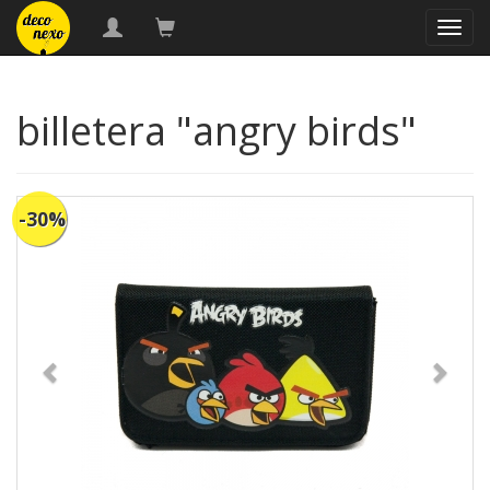
naveg
billetera "angry birds"
-30%