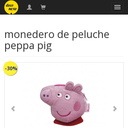
naveg
monedero de peluche
peppa pig
-30%