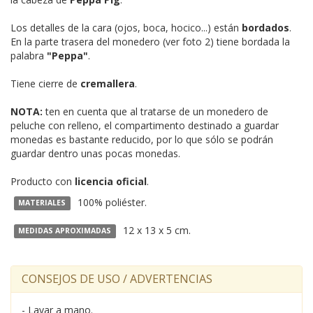
Los detalles de la cara (ojos, boca, hocico...) están
bordados
.
En la parte trasera del monedero (ver foto 2) tiene bordada la
palabra
"Peppa"
.
Tiene cierre de
cremallera
.
NOTA:
ten en cuenta que al tratarse de un monedero de
peluche con relleno, el compartimento destinado a guardar
monedas es bastante reducido, por lo que sólo se podrán
guardar dentro unas pocas monedas.
Producto con
licencia oficial
.
100% poliéster.
MATERIALES
12 x 13 x 5 cm.
MEDIDAS APROXIMADAS
CONSEJOS DE USO / ADVERTENCIAS
- Lavar a mano.