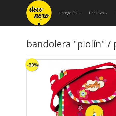
Categorías
Licencias
bandolera "piolín" 
-30%