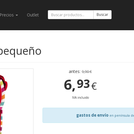
Precios
Outlet
Buscar
/ pequeño
antes:
9,90 €
6,
93
€
IVA incluido
gastos de envío
en península d