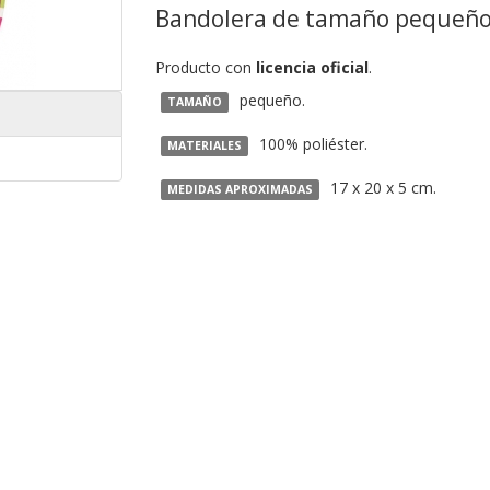
Bandolera de tamaño pequeño c
Producto con
licencia oficial
.
pequeño.
TAMAÑO
100% poliéster.
MATERIALES
17 x 20 x 5 cm.
MEDIDAS APROXIMADAS