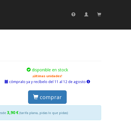
disponible en stock
¡últimas unidades!
cómpralo ya y recíbelo del 11 al 12 de agosto
comprar
3,90 €
esde
(tarifa plana, pidas lo que pidas)