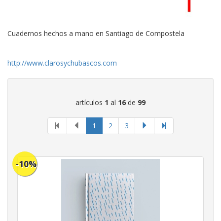
Cuadernos hechos a mano en Santiago de Compostela
http://www.clarosychubascos.com
artículos
1
al
16
de
99
página
1
2
3
actual
-10%