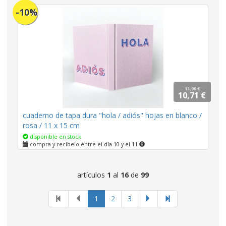
-10%
11,90 €
10,71 €
cuaderno de tapa dura "hola / adiós" hojas en blanco /
rosa / 11 x 15 cm
disponible en stock
compra y recíbelo entre el día 10 y el 11
artículos
1
al
16
de
99
página
1
2
3
actual