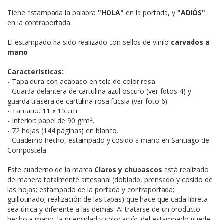
Tiene estampada la palabra
"HOLA"
en la portada, y
"ADIÓS"
en la contraportada.
El estampado ha sido realizado con sellos de vinilo
carvados a
mano
.
Características:
- Tapa dura con acabado en tela de color rosa.
- Guarda delantera de cartulina azul oscuro (ver fotos 4) y
guarda trasera de cartulina rosa fucsia (ver foto 6).
- Tamaño: 11 x 15 cm.
2
- Interior: papel de 90 g/m
.
- 72 hojas (144 páginas) en blanco.
- Cuaderno hecho, estampado y cosido a mano en Santiago de
Compostela.
Este cuaderno de la marca
Claros y chubascos
está realizado
de manera totalmente artesanal (doblado, prensado y cosido de
las hojas; estampado de la portada y contraportada;
guillotinado; realización de las tapas) que hace que cada libreta
sea única y diferente a las demás. Al tratarse de un producto
hecho a mano, la intensidad y colocación del estampado puede