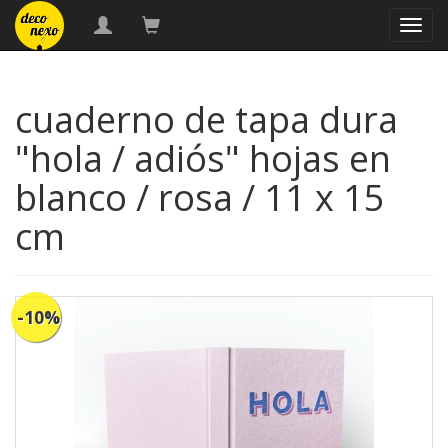
naveg
cuaderno de tapa dura
"hola / adiós" hojas en
blanco / rosa / 11 x 15
cm
-10%