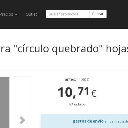
Precios
Outlet
Buscar
a "círculo quebrado" hojas
antes:
11,90 €
10,
71
€
IVA incluido
gastos de envío
en península d