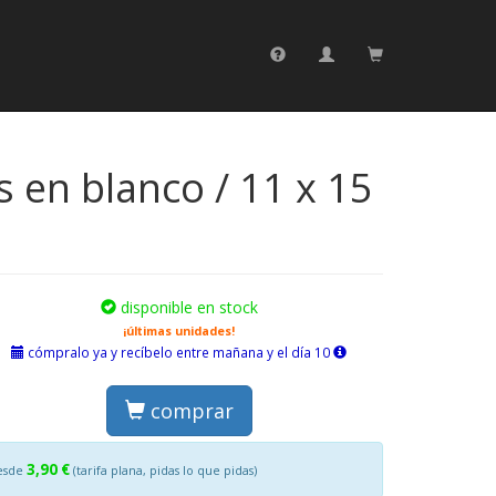
 en blanco / 11 x 15
disponible en stock
¡últimas unidades!
cómpralo ya y recíbelo entre mañana y el día 10
comprar
3,90 €
esde
(tarifa plana, pidas lo que pidas)