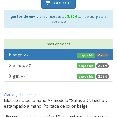
comprar
gastos de envío
3,90 €
en península desde
(tarifa plana, pidas lo
que pidas)
más opciones
beige, A7
2,25 €
disponible
blanco, A7
2,25 €
disponible
gris, A7
2,25 €
disponible
Claros y chubascos
Bloc de notas tamaño A7 modelo "Gafas 3D", hecho y
estampado a mano. Portada de color beige.
¿Recuerdas las míticas
gafas 3D
que tenían una lente azul y la