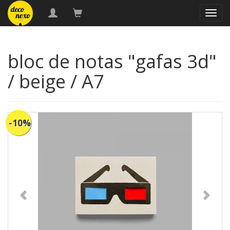
naveg
bloc de notas "gafas 3d"
/ beige / A7
-10%