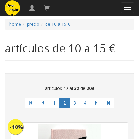
naveg
home
precio
de 10 a 15 €
artículos de 10 a 15 €
artículos
17
al
32
de
209
página
1
2
3
4
actual
-10%