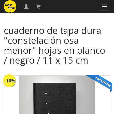
naveg
cuaderno de tapa dura
"constelación osa
menor" hojas en blanco
/ negro / 11 x 15 cm
-10%