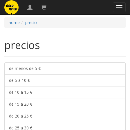
naveg
home
precio
precios
de menos de 5 €
de 5 a 10 €
de 10 a 15 €
de 15 a 20 €
de 20 a 25 €
de 25 a 30 €