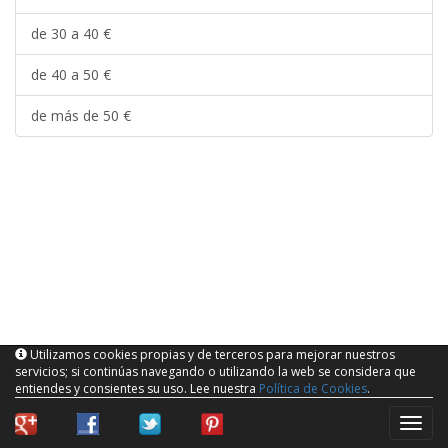
de 30 a 40 €
de 40 a 50 €
de más de 50 €
Utilizamos cookies propias y de terceros para mejorar nuestros
servicios; si continúas navegando o utilizando la web se considera que
entiendes y consientes su uso. Lee nuestra
Política de Cookies
.
naveg