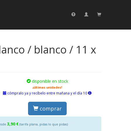
anco / blanco / 11 x
disponible en stock
¡últimas unidades!
cómpralo ya y recíbelo entre mañana y el día 10
comprar
3,90 €
esde
(tarifa plana, pidas lo que pidas)