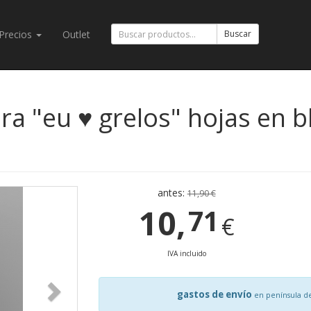
Precios
Outlet
Buscar
a "eu ♥ grelos" hojas en bl
antes:
11,90 €
10,
71
€
IVA incluido
gastos de envío
en península d