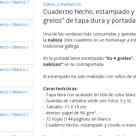
Claros y chubascos
Cuaderno hecho, estampado y 
grelos" de tapa dura y portada
Una de las verduras más consumidas y querid
la
nabiza
. Este cuaderno es un homenaje a es
tradicional gallega.
En la portada tiene estampado
"Eu ♥ grelos"
,
nabizas!"
en la contraportada.
El estampado ha sido realizado con sellos de v
Características:
- Tapa dura con acabado en tela de color blanc
- Guardas de cartulina verde (ver fotos 3 y 5).
- Tamaño: 11 x 15 cm.
2
- Interior: papel de 90 g/m
.
- 72 hojas (144 páginas) en blanco.
- Cuaderno hecho, estampado y cosido a mano