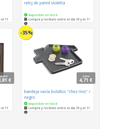
reloj de pared violetta
disponible en stock
 el 11
compra y recíbelo entre el día 10 y el 11
-35%
20,90 €
7,25 €
,81 €
4,71 €
bandeja vacía bolsillos "chez moi" /
negro
disponible en stock
 el 11
compra y recíbelo entre el día 10 y el 11