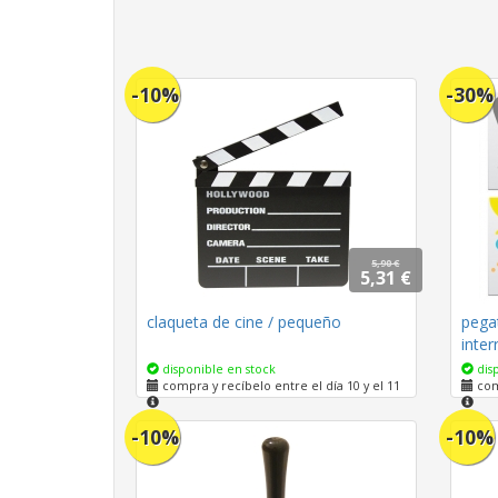
-10%
-30%
5,90 €
5,31 €
claqueta de cine / pequeño
pegat
inter
disponible en stock
disp
compra y recíbelo entre el día 10 y el 11
comp
-10%
-10%