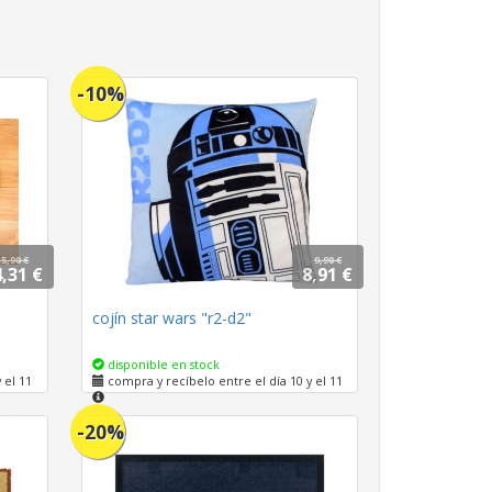
-10%
15,90 €
9,90 €
,31 €
8,91 €
cojín star wars "r2-d2"
disponible en stock
 el 11
compra y recíbelo entre el día 10 y el 11
-20%