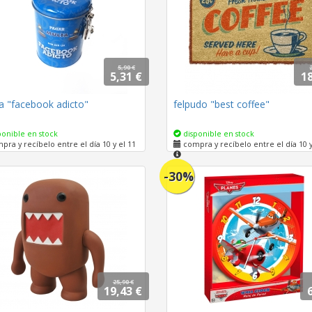
5,90 €
5,31 €
18
a "facebook adicto"
felpudo "best coffee"
onible en stock
disponible en stock
ra y recíbelo entre el día 10 y el 11
compra y recíbelo entre el día 10 y
-30%
25,90 €
19,43 €