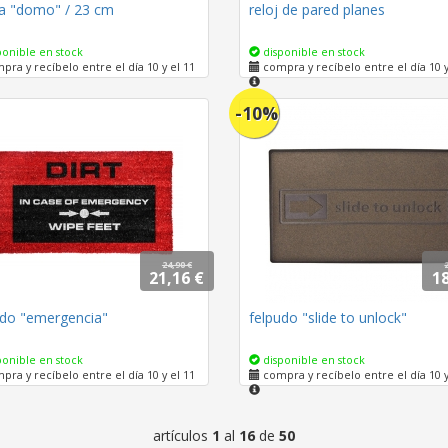
a "domo" / 23 cm
reloj de pared planes
onible en stock
disponible en stock
ra y recíbelo entre el día 10 y el 11
compra y recíbelo entre el día 10 y
-10%
24,90 €
21,16 €
18
udo "emergencia"
felpudo "slide to unlock"
onible en stock
disponible en stock
ra y recíbelo entre el día 10 y el 11
compra y recíbelo entre el día 10 y
artículos
1
al
16
de
50