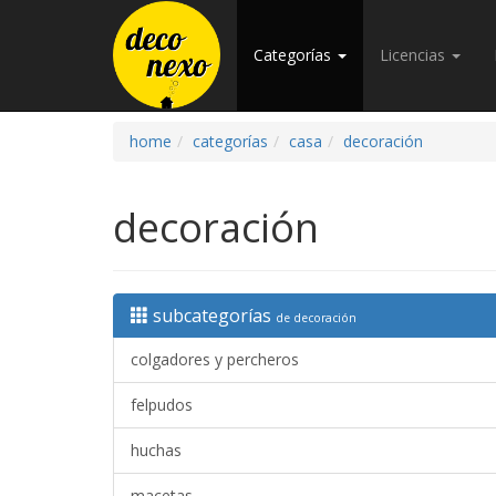
Categorías
Licencias
home
categorías
casa
decoración
decoración
subcategorías
de decoración
colgadores y percheros
felpudos
huchas
macetas