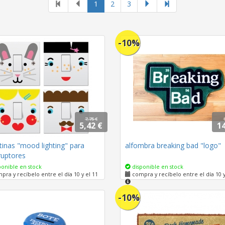
página
1
2
3
actual
-10%
7,75 €
5,42 €
14
inas "mood lighting" para
alfombra breaking bad "logo"
ruptores
onible en stock
disponible en stock
ra y recíbelo entre el día 10 y el 11
compra y recíbelo entre el día 10 y
-10%