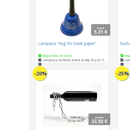
5,90 €
5,31 €
campana "ring for toilet paper"
huch
disponible en stock
disp
compra y recíbelo entre el día 10 y el 11
comp
-20%
-25%
29,90 €
23,92 €