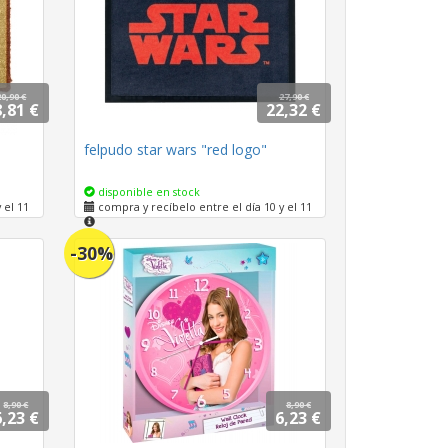
20,90 €
27,90 €
,81 €
22,32 €
felpudo star wars "red logo"
disponible en stock
 el 11
compra y recíbelo entre el día 10 y el 11
-30%
8,90 €
8,90 €
6,23 €
6,23 €