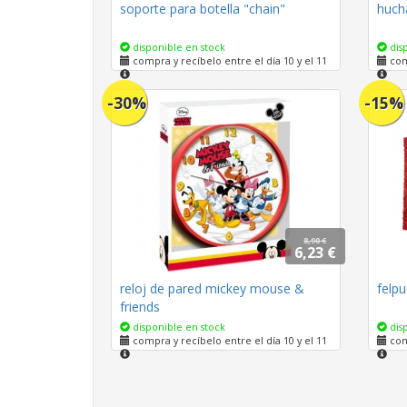
soporte para botella "chain"
huch
disponible en stock
disp
compra y recíbelo entre el día 10 y el 11
comp
-30%
-15%
8,90 €
6,23 €
reloj de pared mickey mouse &
felp
friends
disponible en stock
disp
compra y recíbelo entre el día 10 y el 11
comp