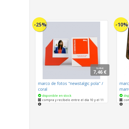
-25%
-10%
9,95 €
7,46 €
marco de fotos "newstalgic pola" /
marc
coral
marr
disponible en stock
disp
compra y recíbelo entre el día 10 y el 11
comp