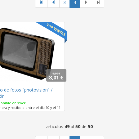
página
3
4
actual
8,90 €
8,01 €
o de fotos "photovision" /
ón
onible en stock
ra y recíbelo entre el día 10 y el 11
artículos
49
al
50
de
50