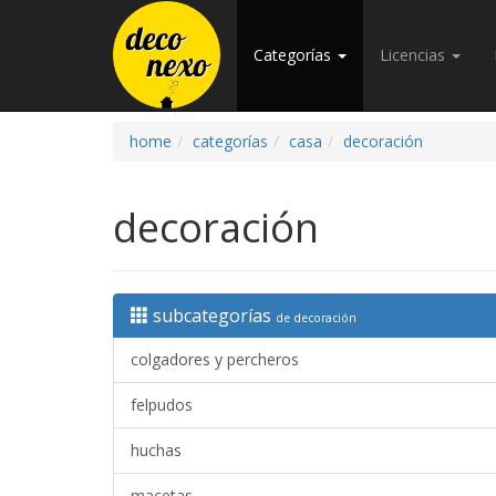
Categorías
Licencias
home
categorías
casa
decoración
decoración
subcategorías
de decoración
colgadores y percheros
felpudos
huchas
macetas