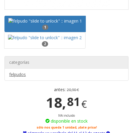
1
2
categorías
felpudos
antes:
20,90 €
18,
81
€
IVA incluido
disponible en stock
sólo nos queda 1 unidad, ¡date prisa!
cómpralo ya y recíbelo del 11 al 12 de agosto