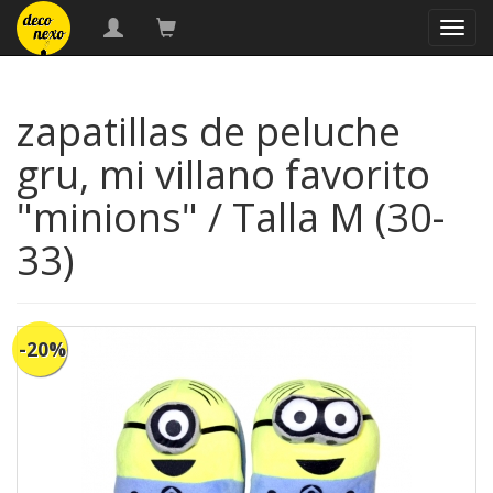
naveg
zapatillas de peluche
gru, mi villano favorito
"minions" / Talla M (30-
33)
-20%