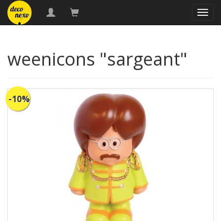
naveg
weenicons "sargeant"
-10%