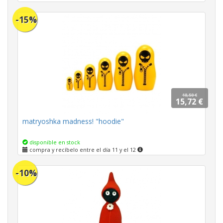
-15%
18,50 €
15,72 €
matryoshka madness! "hoodie"
disponible en stock
compra y recíbelo entre el día 11 y el 12
-10%