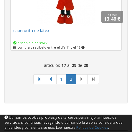
14,95 €
13,46 €
caperucita de látex
disponible en stock
compra y recíbelo entre el día 11 y el 12
artículos
17
al
29
de
29
página
1
2
actual
Utilizamos cookies propias y de terceros para mejorar nuestros
servicios; si continúas navegando o utilizando la web se considera que
entiendes y consientes su uso. Lee nuestra
Política de Cookies
.