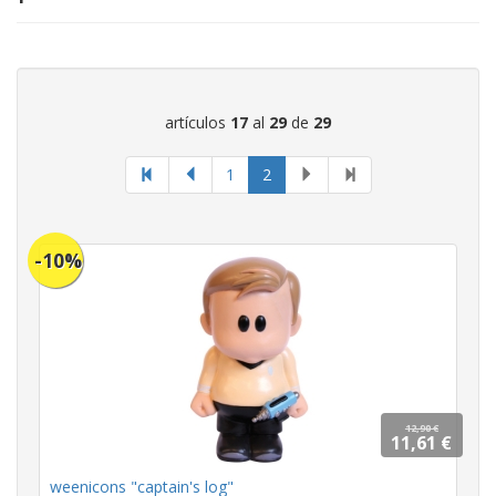
artículos
17
al
29
de
29
página
1
2
actual
-10%
12,90 €
11,61 €
weenicons "captain's log"