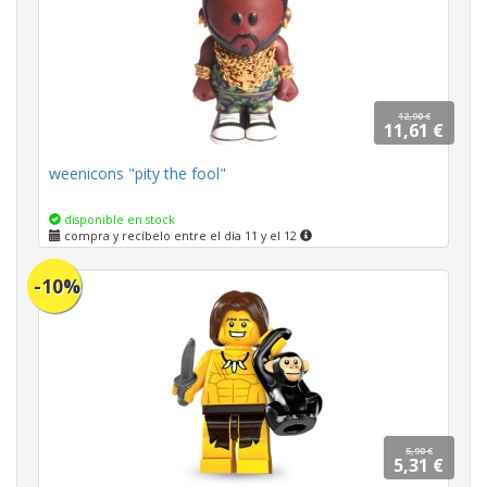
12,90 €
11,61 €
weenicons "pity the fool"
disponible en stock
compra y recíbelo entre el día 11 y el 12
-10%
5,90 €
5,31 €