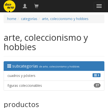
naveg
home
categorías
arte, coleccionismo y hobbies
arte, coleccionismo y
hobbies
subcategorías
de arte, coleccionismo y hobbies
cuadros y pósters
3
figuras coleccionables
27
productos