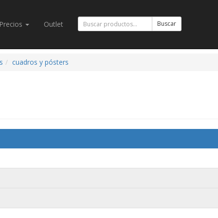
Precios
Outlet
Buscar
s
cuadros y pósters