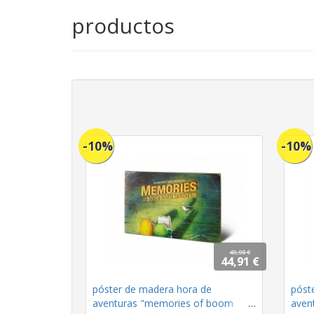
productos
-10%
-10%
49,90 €
44,91 €
póster de madera hora de
póst
aventuras "memories of boom
avent