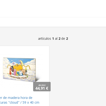
artículos
1
al
2
de
2
49,90 €
44,91 €
er de madera hora de
uras "cloud" / 59 x 40 cm