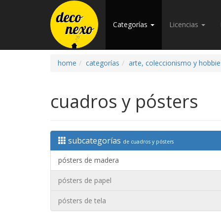
Categorías
Licencias
home
categorías
arte, coleccionismo y hobbie
cuadros y pósters
subcategorías
de cuadros y pósters
pósters de madera
pósters de papel
pósters de tela