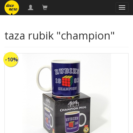
naveg
taza rubik "champion"
-10%