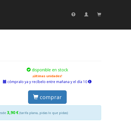
disponible en stock
¡últimas unidades!
cómpralo ya y recíbelo entre mañana y el día 10
comprar
3,90 €
esde
(tarifa plana, pidas lo que pidas)