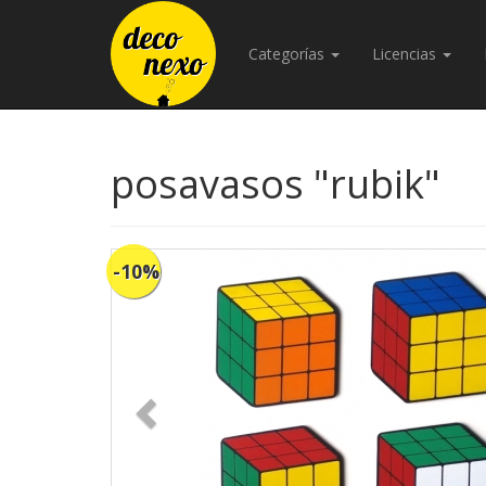
Categorías
Licencias
posavasos "rubik"
-10%