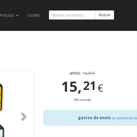
Precios
Outlet
Buscar
antes:
16,90 €
15,
21
€
IVA incluido
gastos de envío
en península d