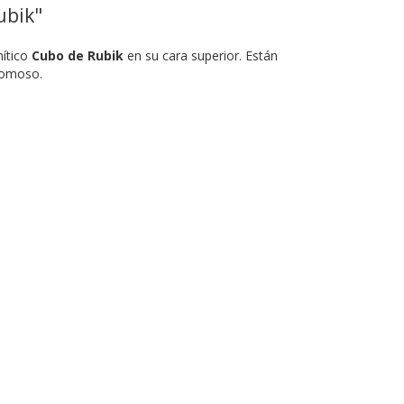
ubik"
mítico
Cubo de Rubik
en su cara superior. Están
gomoso.