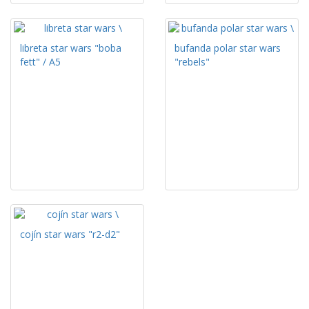
libreta star wars "boba
bufanda polar star wars
fett" / A5
"rebels"
cojín star wars "r2-d2"