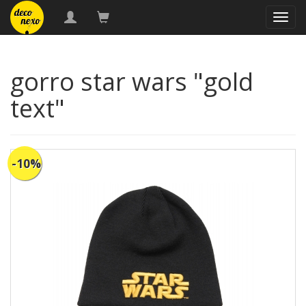
naveg
gorro star wars "gold
text"
-10%