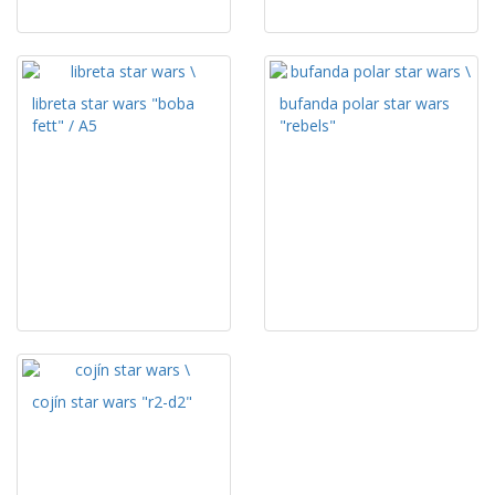
libreta star wars "boba
bufanda polar star wars
fett" / A5
"rebels"
cojín star wars "r2-d2"