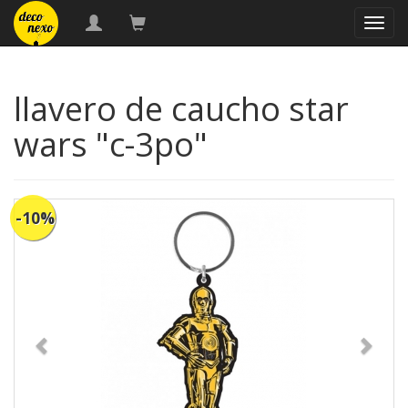
naveg
llavero de caucho star
wars "c-3po"
-10%