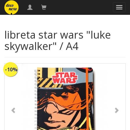
naveg
libreta star wars "luke
skywalker" / A4
-10%