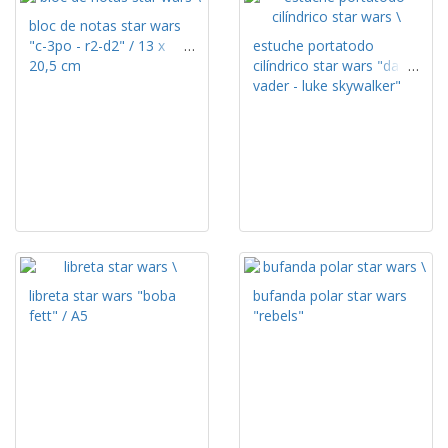
bloc de notas star wars
"c-3po - r2-d2" / 13 x
estuche portatodo
20,5 cm
cilíndrico star wars "darth
vader - luke skywalker"
libreta star wars "boba
bufanda polar star wars
fett" / A5
"rebels"