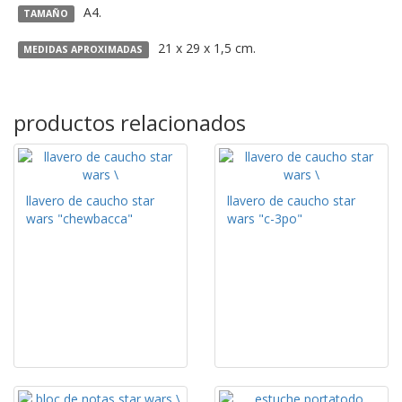
A4.
TAMAÑO
21 x 29 x 1,5 cm.
MEDIDAS APROXIMADAS
productos relacionados
llavero de caucho star
llavero de caucho star
wars "chewbacca"
wars "c-3po"