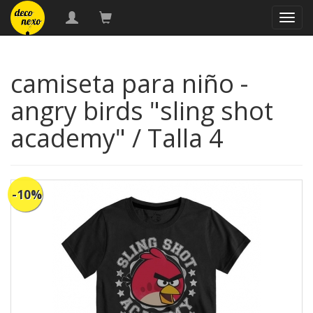
naveg
camiseta para niño -
angry birds "sling shot
academy" / Talla 4
-10%