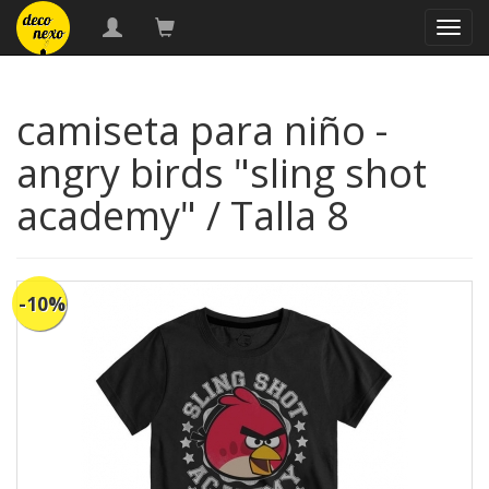
naveg
camiseta para niño -
angry birds "sling shot
academy" / Talla 8
-10%