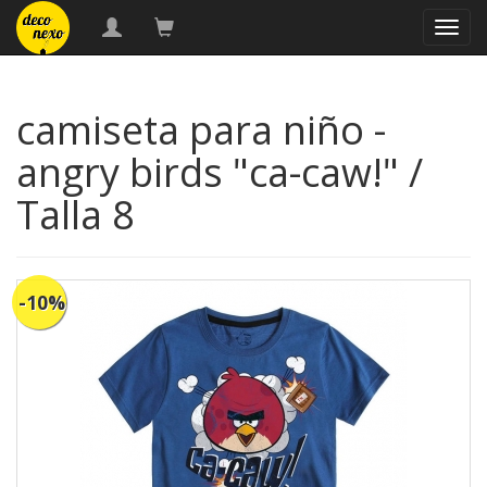
naveg
camiseta para niño -
angry birds "ca-caw!" /
Talla 8
-10%