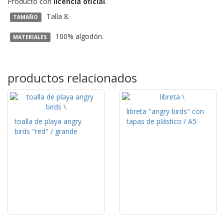
Producto con
licencia oficial
.
Talla 8.
TAMAÑO
100% algodón.
MATERIALES
productos relacionados
libreta "angry birds" con
toalla de playa angry
tapas de plástico / A5
birds "red" / grande