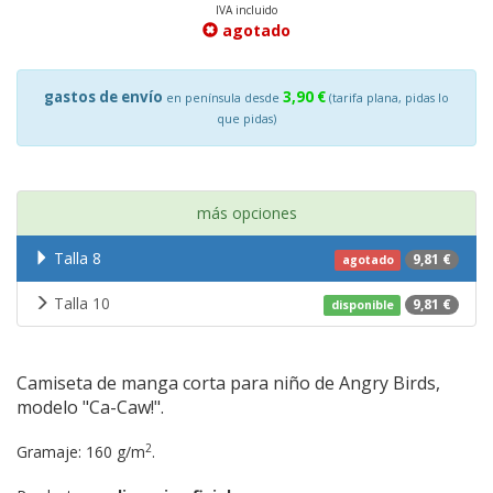
IVA incluido
agotado
gastos de envío
3,90 €
en península desde
(tarifa plana, pidas lo
que pidas)
más opciones
Talla 8
9,81 €
agotado
Talla 10
9,81 €
disponible
Camiseta de manga corta para niño de Angry Birds,
modelo "Ca-Caw!".
2
Gramaje: 160 g/m
.