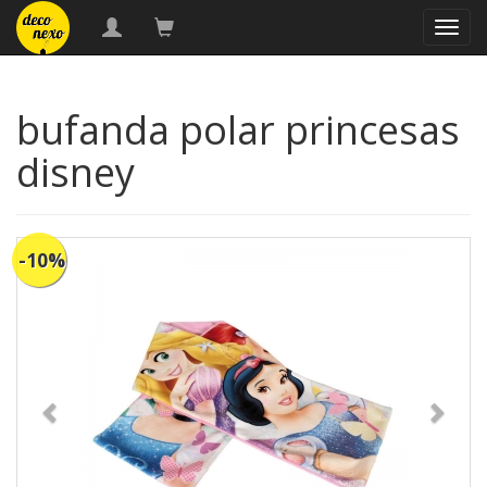
naveg
bufanda polar princesas
disney
-10%