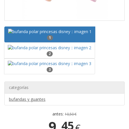
1
2
3
categorías
bufandas y guantes
antes:
10,50 €
9,
45
€