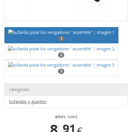
1
2
3
categorías
bufandas y guantes
antes:
9,90 €
8,
91
€