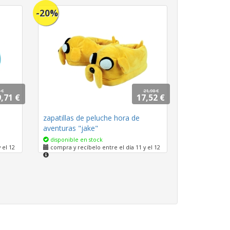
-20%
 €
21,90 €
,71 €
17,52 €
zapatillas de peluche hora de
aventuras "jake"
disponible en stock
 el 12
compra y recíbelo entre el día 11 y el 12