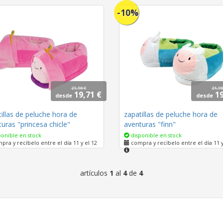
-10%
21,90 €
21,90
19,71 €
19
desde
desde
illas de peluche hora de
zapatillas de peluche hora de
uras "princesa chicle"
aventuras "finn"
onible en stock
disponible en stock
ra y recíbelo entre el día 11 y el 12
compra y recíbelo entre el día 11 y
artículos
1
al
4
de
4