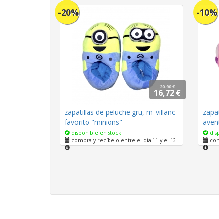
-20%
-10%
20,90 €
16,72 €
zapatillas de peluche gru, mi villano
zapat
favorito "minions"
avent
disponible en stock
disp
compra y recíbelo entre el día 11 y el 12
comp