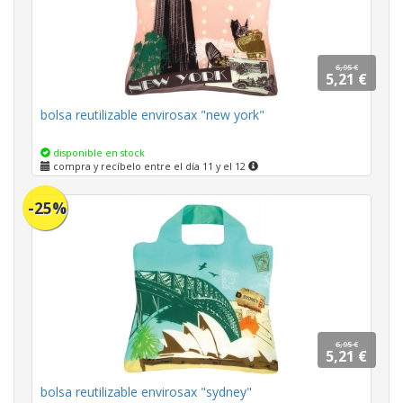
6,95 €
5,21 €
bolsa reutilizable envirosax "new york"
disponible en stock
compra y recíbelo entre el día 11 y el 12
-25%
6,95 €
5,21 €
bolsa reutilizable envirosax "sydney"