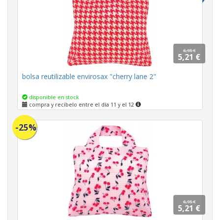
6,95 €
5,21 €
bolsa reutilizable envirosax "cherry lane 2"
disponible en stock
compra y recíbelo entre el día 11 y el 12
-25%
6,95 €
5,21 €