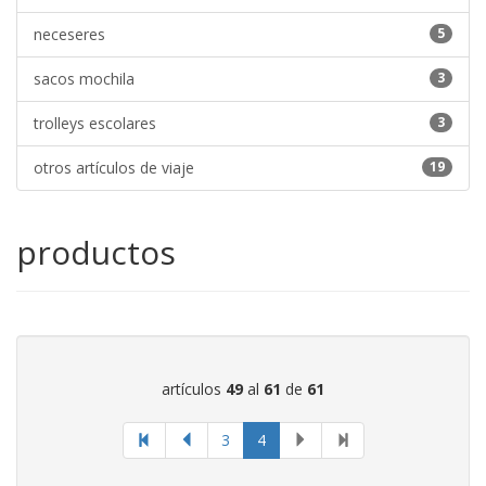
neceseres
5
sacos mochila
3
trolleys escolares
3
otros artículos de viaje
19
productos
artículos
49
al
61
de
61
página
3
4
actual