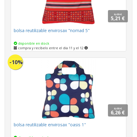
6,95 €
5,21 €
bolsa reutilizable envirosax "nomad 5"
disponible en stock
compra y recíbelo entre el día 11 y el 12
-10%
6,95 €
6,26 €
bolsa reutilizable envirosax "oasis 1"