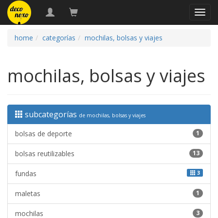
naveg
home
categorías
mochilas, bolsas y viajes
mochilas, bolsas y viajes
subcategorías
de mochilas, bolsas y viajes
bolsas de deporte
1
bolsas reutilizables
13
fundas
3
maletas
1
mochilas
3