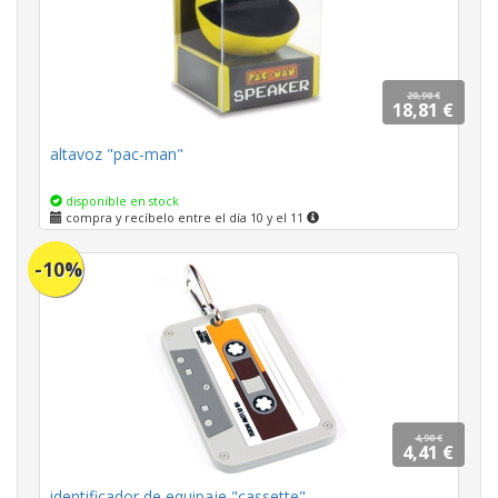
20,90 €
18,81 €
altavoz "pac-man"
disponible en stock
compra y recíbelo entre el día 10 y el 11
-10%
4,90 €
4,41 €
identificador de equipaje "cassette"