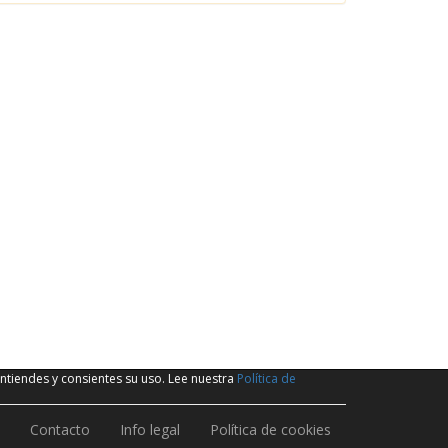
ntiendes y consientes su uso. Lee nuestra
Política de
Contacto
Info legal
Política de cookies