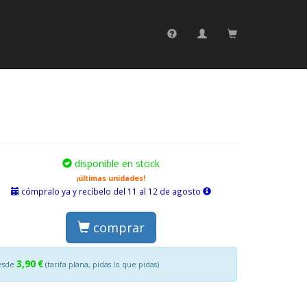
disponible en stock
¡últimas unidades!
cómpralo ya y recíbelo del 11 al 12 de agosto
comprar
3,90 €
esde
(tarifa plana, pidas lo que pidas)