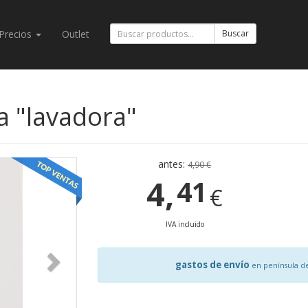
Precios
Outlet
Buscar
a "lavadora"
antes:
4,90 €
4,
41
€
IVA incluido
gastos de envío
en península d