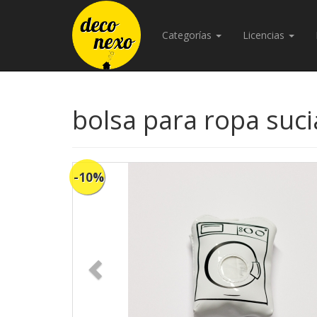
Categorías
Licencias
bolsa para ropa suci
-10%