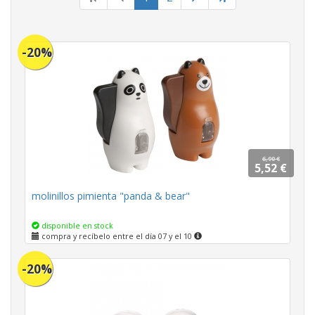
actual
-20%
6,90 €
5,52 €
molinillos pimienta "panda & bear"
disponible en stock
compra y recíbelo entre el día 07 y el 10
-20%