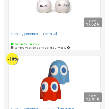
21,90 €
17,52 €
salero y pimentero "chemical"
disponible en stock
compra y recíbelo entre el día 07 y el 10
-10%
14,90 €
13,41 €
salero y pimentero pac-man "fantasmas"