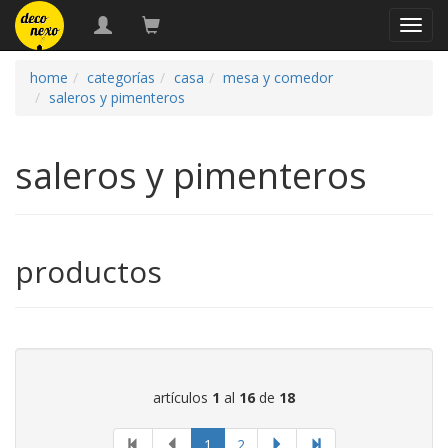
naveg
home
categorías
casa
mesa y comedor
saleros y pimenteros
saleros y pimenteros
productos
artículos
1
al
16
de
18
página
1
2