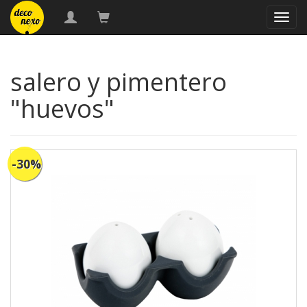
naveg
salero y pimentero
"huevos"
-30%