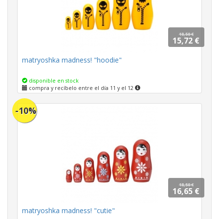
18,50 €
15,72 €
matryoshka madness! "hoodie"
disponible en stock
compra y recíbelo entre el día 11 y el 12
-10%
18,50 €
16,65 €
matryoshka madness! "cutie"