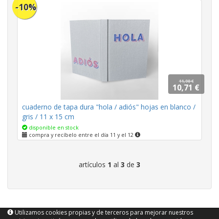
-10%
11,90 €
10,71 €
cuaderno de tapa dura "hola / adiós" hojas en blanco /
gris / 11 x 15 cm
disponible en stock
compra y recíbelo entre el día 11 y el 12
artículos
1
al
3
de
3
Utilizamos cookies propias y de terceros para mejorar nuestros