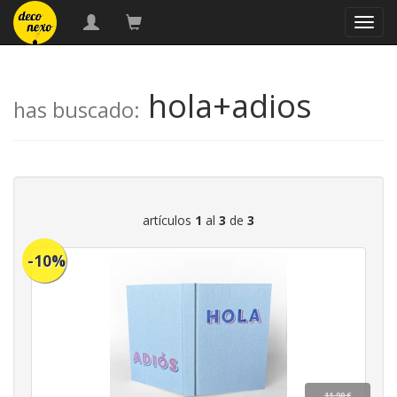
naveg
hola+adios
has buscado:
artículos
1
al
3
de
3
-10%
11,90 €