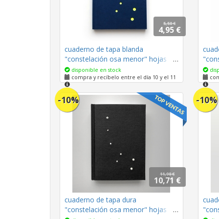
5,50 €
4,95 €
cuaderno de tapa blanda
cuad
"constelación osa menor" hojas en
"con
blanco / azul oscuro / 10 x 14 cm
blanc
disponible en stock
disp
compra y recíbelo entre el día 10 y el 11
comp
-10%
-10%
11,90 €
10,71 €
cuaderno de tapa dura
cuad
"constelación osa menor" hojas en
"con