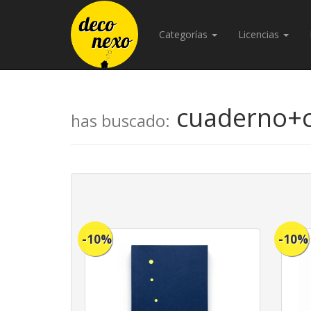
Categorías
Licencias
cuaderno+c
has buscado:
-10%
-10%