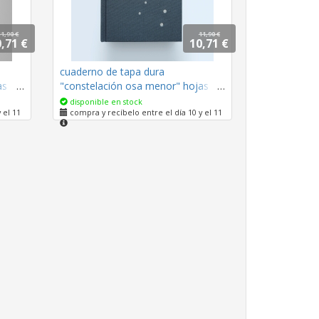
11,90 €
11,90 €
,71 €
10,71 €
cuaderno de tapa dura
as en
"constelación osa menor" hojas en
 cm
blanco / gris oscuro / 11 x 15 cm
disponible en stock
 el 11
compra y recíbelo entre el día 10 y el 11