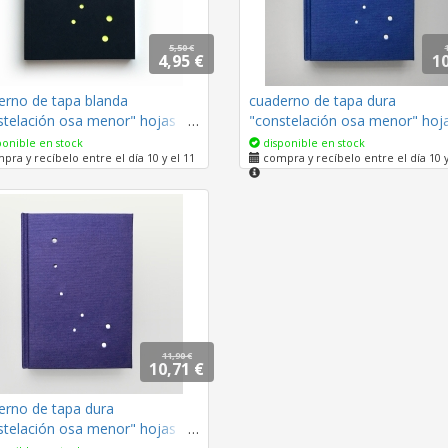
5,50 €
4,95 €
10
erno de tapa blanda
cuaderno de tapa dura
stelación osa menor" hojas en
"constelación osa menor" hoj
o / negro / 10 x 14 cm
blanco / azul oscuro / 11 x 15
onible en stock
disponible en stock
ra y recíbelo entre el día 10 y el 11
compra y recíbelo entre el día 10 y
11,90 €
10,71 €
erno de tapa dura
stelación osa menor" hojas en