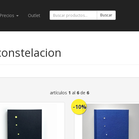
Precios
Outlet
Buscar
onstelacion
artículos
1
al
6
de
6
-10%