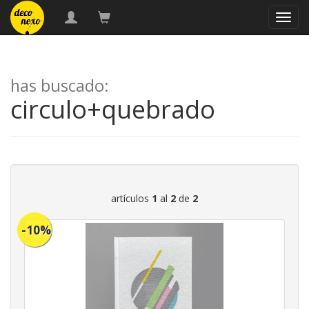
naveg
has buscado:
circulo+quebrado
artículos
1
al
2
de
2
-10%