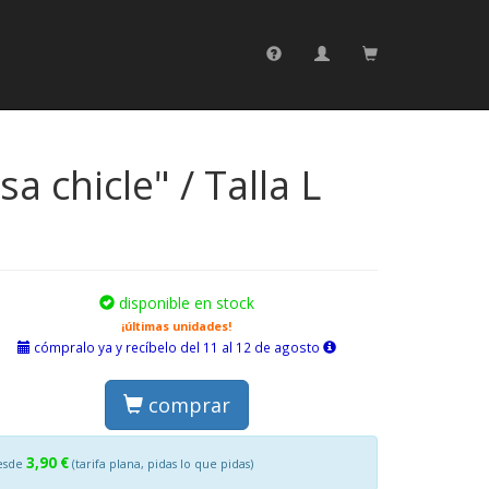
a chicle" / Talla L
disponible en stock
¡últimas unidades!
cómpralo ya y recíbelo del 11 al 12 de agosto
comprar
3,90 €
esde
(tarifa plana, pidas lo que pidas)