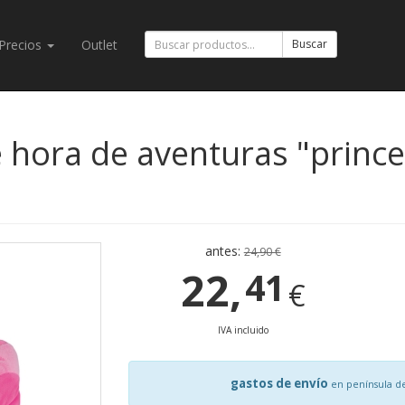
Precios
Outlet
Buscar
 hora de aventuras "princes
antes:
24,90 €
22,
41
€
IVA incluido
gastos de envío
en península d